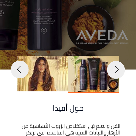
الأخبار
Menu
والأحداث
أمبر
تواصل
معنا
Help
سياسة
الإسترجاع
تحدث
بأمان
موقعنا
حول أڤيدا
الفن والعلم في استخلاص الزيوت الأساسية من
الأزهار والنباتات النقية هي القاعدة التي ترتكز