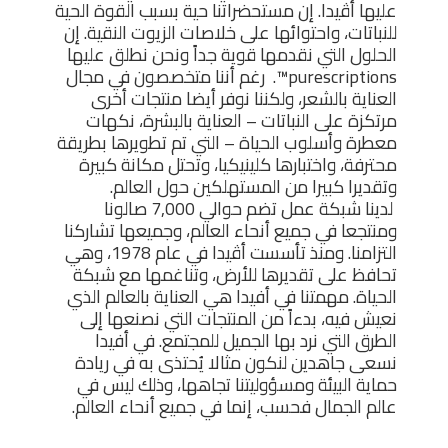
عليها أڤيدا. إن مستحضراتنا حية بسبب القوة الحية
للنباتات، واحتوائها على خلاصات الزيوت النقية. إن
الحلول التي نقدمها قوية جداً ونحن نطلق عليها
purescriptions™. رغم أننا متخصصون في مجال
العناية بالشعر، ولكننا نوفر أيضا منتجات أخرى
مرتكزة على النباتات – العناية بالبشرة، نكهات
معطرة وأسلوب الحياة – التي تم تطويرها بطريقة
محترفة، واختبارها كلينيكيا، وتحتل مكانة كبيرة
وتقديرا كبيرا من المستهلكين حول العالم.
لدينا شبكة عمل تضم حوالي 7,000 صالونا
ومنتجعا في جميع أنحاء العالم، وجميعها تشاركنا
التزامنا. ومنذ تأسست أڤيدا في عام 1978، وهي
تحافظ على تقديرها للأرض، وتناغمها مع شبكة
الحياة. مهمتنا في أفيدا هي العناية بالعالم الذي
نعيش فيه، بدءاً من المنتجات التي نصنعها إلى
الطرق التي نرد بها الجميل للمجتمع. في أفيدا
نسعى جاهدين لنكون مثالا يُحتذى به في ريادة
حماية البيئة ومسؤوليتنا تجاهها، وذلك ليس في
عالم الجمال فحسب، إنما في جميع أنحاء العالم.