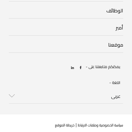
Businesses
Footer
الوظائف
mobile
أمبر
Footer
careers
mobile
Footer
موقعنا
amber
mobile
our
يمكنكم متابعتنا على -
location
اللغة -
Select
your
language
|
سياسة الخصوصية وملفات الارتباط
خريطة الموقع