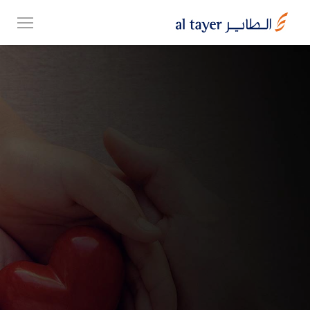
Skip
EN
to
عربي
main
content
مجموعتنا
أعمالنا
الوظائف
Top