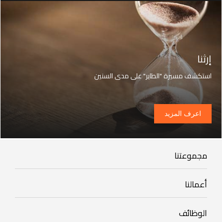
إرثنا
استكشف مسيرة "الطاير" على مدى السنين
اعرف المزيد
Our
مجموعتنا
Group
Our
أعمالنا
Businesses
Footer
الوظائف