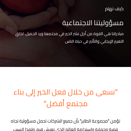
الأخبار
Menu
والأحداث
كيف نهتم
مسؤوليتنا الاجتماعية
أمبر
مبادراتنا هي القوة من أجل نشر الخير في مجتمعنا ورد الجميل، لخلق
تواصل
معنا
التغيير الإيجابي والتأثير في حياة الناس
Help
سياسة
الإسترجاع
تحدث
بأمان
"نسعى من خلال فعل الخير إلى بناء
موقعنا
مجتمع أفضل"
تؤمن "مجموعة الطاير" بأن جميع الشركات تحمل مسؤولية تجاه
تنمية وحماية واستدامة العالم الذي نعيش فيه، ولهذا السبب