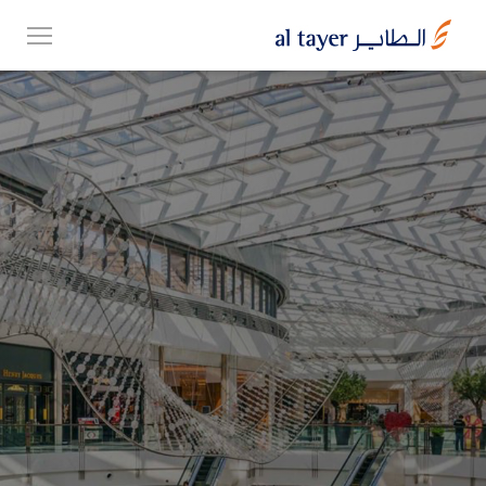
Skip
EN
to
عربي
main
content
مجموعتنا
أعمالنا
الوظائف
Top