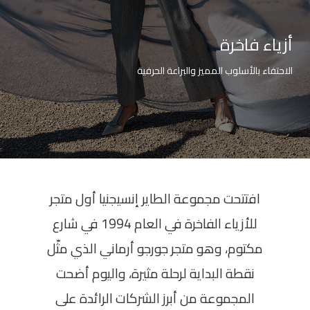
الأخبار
Menu
والأحداث
أزياء فاخرة
أمبر
الاحتفاء بالأسلوب المميز والبراعة الحرفية
تواصل
معنا
Help
سياسة
الإسترجاع
تحدث
بأمان
افتتحت مجموعة الطاير إنسيجنيا أول متجر
للأزياء الفاخرة في العام 1994 في شارع
موقعنا
مكتوم، وهو متجر جورجو أرماني الذي مثّل
نقطة البداية لرحلة مثيرة، واليوم أضحت
المجموعة من أبرز الشركات الرائدة على