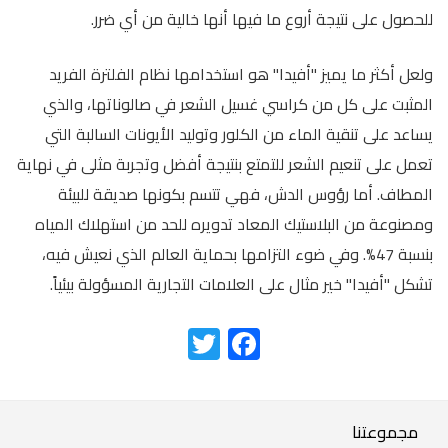
للحصول على نتيجة أروع ما فيها أنها خالية من أي ضرر.
ولعل أكثر ما يميز "أفيدا" هو استخدامها نظام الفلترة الفريد
المثبت على كل من كراسي غسيل الشعر في صالوناتها، والذي
يساعد على تنقية الماء من الكلور وتوليد الأيونات السالبة التي
تعمل على تنعيم الشعر للتمتع بنتيجة أفضل وتجربة مثلى في نهاية
المطاف. أما رؤوس الدش، فهي تتسم بكونها صديقة للبيئة
ومصنوعة من البلاستيك المعاد تدويره للحد من استهلاك المياه
بنسبة 47%. وفي ضوء التزامها بحماية العالم الذي نعيش فيه،
تشكل "أفيدا" خير مثال على العلامات التجارية المسؤولة بيئياً.
TWITTER
FACEBOOK
Our
مجموعتنا