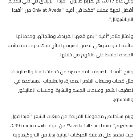
وفي عام 2017، تم تكريم صالون "أفيدا" الرئيسي في دبي لتقديم
أفضل تجربة عملاء "فقط في أفيدا" Only at Aveda من "أفيدا
انترناشيونال".
وتمتاز متاجر "أفيدا" بمواقعها الفريدة، ومنتجاتها وخدماتها
فائقة الجودة. وهي تضمن لضيوفها نتائج مذهلة وخدمة فائقة
الجودة تحافظ على ولائهم من خلالها.
وتتيح "أفيدا" للضيوف باقة مميزة من خدمات السبا والصالونات،
مثل قصات وصبغات الشعر المميزة، والعلاجات المساعدة في
تصفيف الشعر، وعلاجات الجسم والبشرة، وجلسات المانيكور
والباديكور.
ويتم استخلاص مجموعتنا الفريدة من صبغات الشعر "أفيدا فول
سبيكتروم" aveda full spectrum™ من مواد طبيعية بنسبة 99%،
حيث تعتمد على فاعلية المركبات النباتية بدلاً من البتروكيماوية