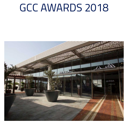
GCC AWARDS 2018
الأخبار
Menu
والأحداث
أمبر
تواصل
معنا
Help
سياسة
الإسترجاع
تحدث
بأمان
موقعنا