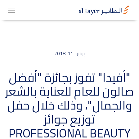
Skip
EN
to
عربي
main
content
يونيو-11-2018
مجموعتنا
"أفيدا" تفوز بجائزة "أفضل
صالون للعام للعناية بالشعر
أعمالنا
والجمال"، وذلك خلال حفل
الوظائف
توزيع جوائز
PROFESSIONAL BEAUTY
Top