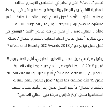
تجمع "Aveda™ الفن والعلم في استخلاص الأزهار والنباتات
العطرية النقي" بين الجمال والموضة والصحة والفن في آنٍ معاً.
ولطالما اشتهرت "أفيدا" حول العالم بتوفير منتجات للعناية بالشعر
والبشرة والجسم ترتكز بالدرجة الأولى على المكونات النباتية
والأداء العالي. ويسرنا أن نعلن عن فوز صالون "أفيدا" الرئيسي في
دبي بجائزة "أفضل صالون للعام للعناية بالشعر والجمال"، وذلك
خلال حفل توزيع جوائز Professional Beauty GCC Awards 2018.
ولأول مرة في دول مجلس التعاون الخليجي، أقيم الحفل يوم 5
فبراير 2018 لتسليط الضوء على أهم خبراء وصالونات العناية
بالجمال في المنطقة. وهو يكرّم أهم الخبراء والعلامات التجارية
ضمن 15 فئة مختلفة، بما فيها "أفضل صالون للعام للعناية
بالشعر والجمال". وأقيم الحفل ضمن إطار مأدبة عشاء رسمية
استضافها فندق "ريتز كارلتون مركـز دبي المالي العالمي".