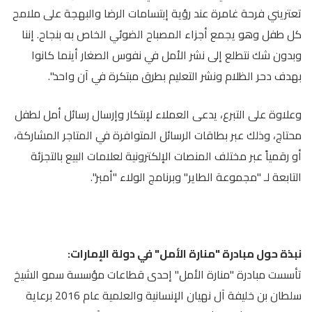
تعتريني فرحة غامرة عند رؤية إبتسامات الرضا والبهجة على ملامح
كل طفل وهو يجمع أجزاء المصباح الضوئي الخاص به بنجاح. إننا
وبدون شك نتطلع إلى نشر الأمل في نفوس الصغار أينما كانوا
بهدف دحر الظلام ونشر التعليم بطرق مبتكرة في آن واحد".
وعلاوة على التبرع، يدعى العملاء لإبتكار وإرسال رسائل أمل لطفل
محتاج، وذلك عبر بطاقات الرسائل المتوافرة في المتاجر المشاركة،
أو رقمياً عبر مختلف المنصات الإلكترونية لعلامات البيع بالتجزئة
التابعة لـ "مجموعة الطاير" وبرنامج الولاء "أمبر".
نبذة حول مبادرة "منارة الأمل" في دولة الإمارات:
تأسست مبادرة "منارة الأمل" إحدى قطاعات مؤسسة سمو الشيخ
سلطان بن خليفة آل نهيان الإنسانية والعلمية عام 2016 برعاية