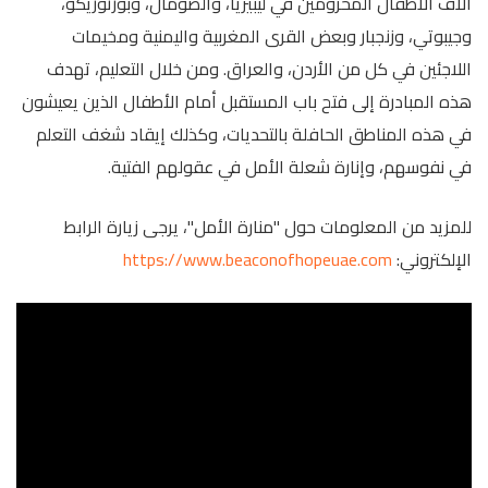
آلاف الأطفال المحرومين في ليبيريا، والصومال، وبورتوريكو،
وجيبوتي، وزنجبار وبعض القرى المغربية واليمنية ومخيمات
اللاجئين في كل من الأردن، والعراق. ومن خلال التعليم، تهدف
هذه المبادرة إلى فتح باب المستقبل أمام الأطفال الذين يعيشون
في هذه المناطق الحافلة بالتحديات، وكذلك إيقاد شغف التعلم
في نفوسهم، وإنارة شعلة الأمل في عقولهم الفتية.
للمزيد من المعلومات حول "منارة الأمل"، يرجى زيارة الرابط
الإلكتروني:
https://www.beaconofhopeuae.com