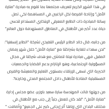
في هذا الشهر الكريم لتعريف مجتمعنا بما تقوم به مبادرة "منارة
الأمل" وإتاحة الفرصة لكل الراغبين في المساهمة لكي تصل
رسالة المبادرة ذات الطابع المعرفي الإبتكاري المستدام لتحسن
حياة عدد أكبر من الأطفال في المناطق المستهدفة حول العالم."
من جانبه، قال خالد الطاير الرئيس التنفيذي لشركة "الطاير إنسغنيا":
"نحن سعداء للغاية بشراكتنا مع "منارة الأمل" خلال شهر رمضان
المقبل. فهي مبادرة نبيلة تتماشى مع هدف شركتنا في مجال
المسؤولية الإجتماعية، وهو الإلتزام بدعم القضايا والجمعيات
الخيرية التي تسعى للإرتقاء بمستوى التعليم والمعيشة والفرص
المستقبلية المتاحة للأطفال داخل المجتمع المحلي وخارجه".
من جهتها؛ قالت المهندسة سارة سعيد باوزير، عضو مجلس إدارة
"منارة الأمل": "لقد كان للعمل جنباً إلى جنب مع الأطفال في
مختلف البلدان التي زرناها أثر إيجابي كبير على الجميع." وأضافت: "