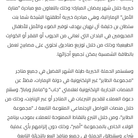
خيرية خلال شهر رمضان المبارك؛ وذلك بالتعاون مع مبادرة "منارة
الأمل" الإماراتية، وهي مبادرة خيرية أطلقتها الشيخة شما بنت
سلطان بن خليفة آل نهيان بهدف توفير الضوء والأمل للأطفال
المحرومين في البلدان التي تعاني من الحروب أو الفقر أو الكوارث
الطبيعية؛ وذلك من خلال توزيع صناديق تحتوي على مصابيح تعمل
بالطاقة الشمسية يمكن تجميع أجزائها.
وستستمر الحملة الخيرية طيلة الشهر الفضيل في جميع متاجر
"مجموعة الطاير" غير الإلكترونية في دولة الإمارات، فضلاً عن
المنصات التجارية الإلكترونية لعلامتي "جاب" و"ماماز وباباز". وستتم
دعوة العملاء لتقديم التبرعات في المتاجر أو عبر الإنترنت، وذلك من
خلال منصات التواصل الإجتماعي المتنوعة التابعة لـ "مجموعة
الطاير"، ومن خلال التبرع بالنقاط الممنوحة للعملاء بموجب برنامج
الولاء الخاص بالمجموعة "أمبر"، وذلك دون إلزامهم بأي عملية
شراء. وستنطلق الحملة في جميع منافذ البيع بالتجزئة التابعة