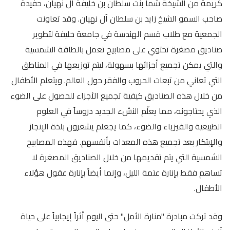
كريمة من الشيخة شما بنت سلطان بن خليفة آل نهيان، حفيدة
صاحب السمو الشيخ زايد بن سلطان آل نهيان. وقد تعاونت
الجمعية مع طلاب قسم الهندسة في جامعة خليفة لتطوير
صناديق مصغرة تحتوي على مصابيح تعمل بالطاقة الشمسية
والتي يمكن تجميع أجزائها بسهولة، ليتم توزيعها في المناطق
التي تعاني من تبعات الحروب والفقر حول العالم. ويتعلم الأطفال
من خلال هذه الصناديق كيفية تجميع الأجزاء للحصول على الضوء
الذي يحتاجونه، مما يعلّم النشء الجديد دروساً في العلوم
الطبيعية والفيزياء والضوء، كما يجعلم يشعرون بلذة الإنجاز
والإبتكار بعد تجميع هذه المعدات بأنفسهم. فهذه المصابيح
الشمسية التي يتم تقديمها من خلال الصناديق المصغرة لا
تساهم فقط بإنارة عتمة الليل، وإنما أيضاً بإنارة عقول هؤلاء
الأطفال.
وقد تركت مبادرة "منارة الأمل" حتى اليوم أثراً إيجابياً على حياة