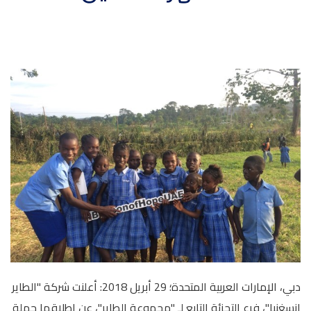
الأخبار
Menu
والأحداث
أمبر
تواصل
معنا
Help
سياسة
الإسترجاع
تحدث
بأمان
موقعنا
دبي، الإمارات العربية المتحدة؛ 29 أبريل 2018: أعلنت شركة "الطاير
إنسغنيا"، فرع التجزئة التابع لـ "مجموعة الطاير"، عن إطلاقها حملة