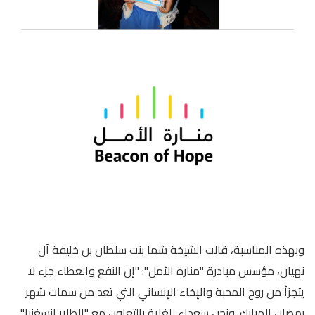
وبهذه المناسبة، قالت الشيخة شما بنت سلطان بن خليفة آل
نهيان، مؤسس مبادرة "منارة الأمل": "إن النفع والعطاء جزء لا
يتجزأ من روح المحبة والإخاء الإنساني التي تعد من سمات شهر
رمضان المبارك. ونحن سعداء للغاية بالتعاون مع "الطاير إنسغنيا"