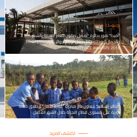
يونيو-11-2018
"أفيدا" تفوز بجائزة "أفضل صالون للعام للعناية بالشعر
والجمال"، وذلك خلال حفل توزيع جوائز PROFESSIONAL
BEAUTY GCC AWARDS 2018
ابريل-26-2018
"الطاير إنسغنيا" تتعاون مع مبادرة "منارة الأمل" لإطلاق حملة
خيرية على مستوى قطاع التجزئة خلال الشهر الفضيل
اكتشف المزيد