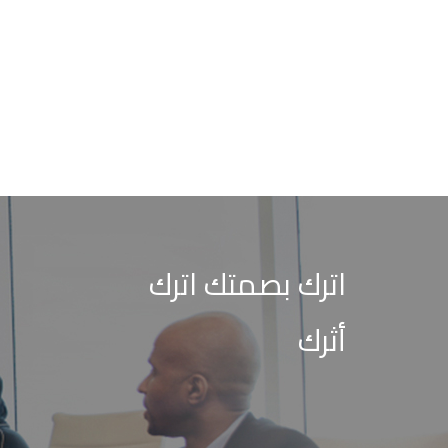
اترك بصمتك اترك
أثرك