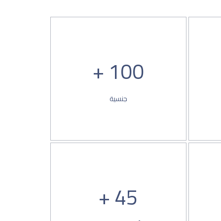
100 +
جنسية
45 +