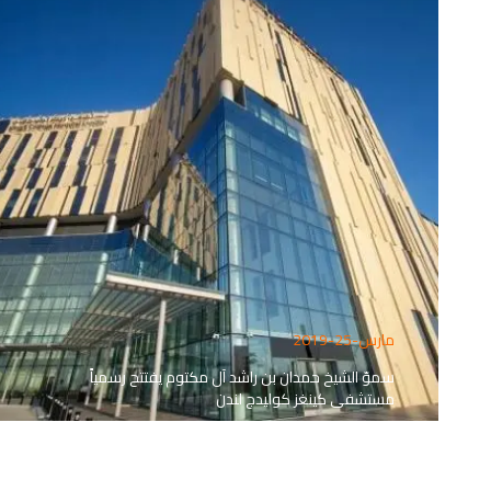
مارس-25-2019
سموّ الشيخ حمدان بن راشد آل مكتوم يفتتح رسمياً
مستشفى كينغز كوليدج لندن